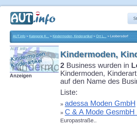
St
AUT.info
>
Kategorie K...
>
Kindermoden, Kinderartikel
>
Ort L...
> Leobersdorf
Kindermoden, Kind
2
Business wurden in
L
Kindermoden, Kinderarti
Anzeigen
auf den Name des Busin
Liste:
adessa Moden GmbH
»
C & A Mode GesmbH &
»
Europastraße..