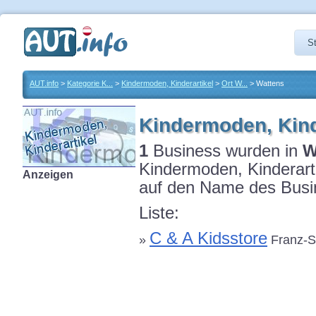
St
AUT.info
>
Kategorie K...
>
Kindermoden, Kinderartikel
>
Ort W...
> Wattens
Kindermoden, Kind
1
Business wurden in
W
Kindermoden, Kinderarti
Anzeigen
auf den Name des Busin
Liste:
C & A Kidsstore
»
Franz-St